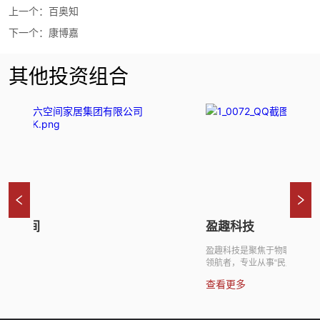
上一个：
百奥知
下一个：
康博嘉
其他投资组合
六空间
盈趣科技
盈趣科技是聚焦于物联网技术的
看更多
领航者，专业从事“民用物联网”和
与服务。公司以“UMS系统+工业
查看更多
术，生产及销售控制器、电子烟
子等所需的各种电子智能控制产
整体解决方案服务。2018年1