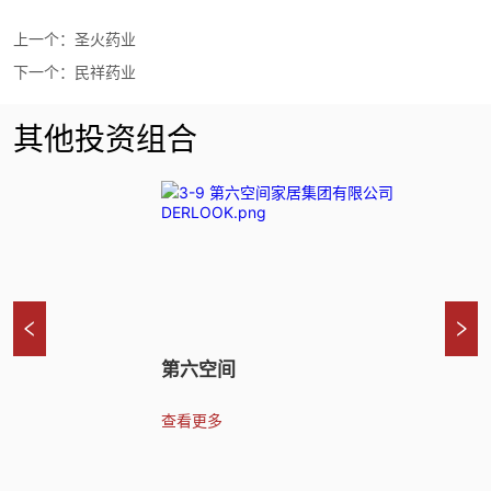
上一个：
圣火药业
下一个：
民祥药业
其他投资组合
第六空间
盈
查看更多
领
与
查
术
子