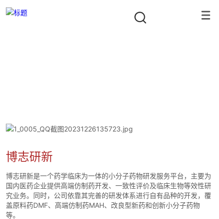
投资组合
隐形冠军资本合伙人
首页
/
投资组合
/
其他
/
博志研新
博志研新
博志研新是一个药学临床为一体的小分子药物研发服务平台，主要为
国内医药企业提供高端仿制药开发、一致性评价及临床生物等效性研
究业务。同时，公司依靠其完善的研发体系进行自有品种的开发，覆
盖原料药DMF、高端仿制药MAH、改良型新药和创新小分子药物
等。