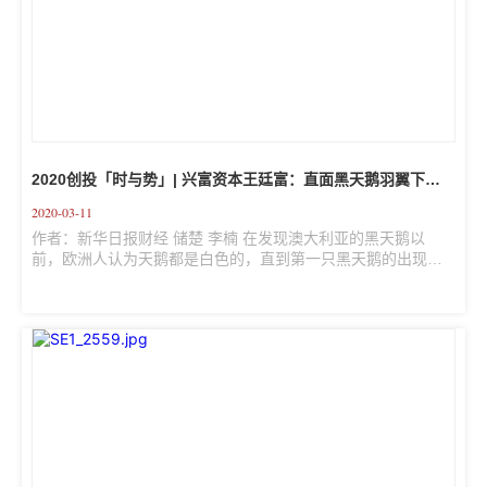
2020创投「时与势」| 兴富资本王廷富：直面黑天鹅羽翼下的
市场波动，有韧性的企业会危中求机
2020-03-11
作者：新华日报财经 储楚 李楠 在发现澳大利亚的黑天鹅以
前，欧洲人认为天鹅都是白色的，直到第一只黑天鹅的出现，
寓意着不可预测的重大稀有事件，意料之外，却又改变着一
切。 突如其来的新冠疫情使经济饱受打击，由于新基金募资停
摆、投资节奏放慢，一些创投机构对创业企业暂缓注资，创业
企业进一步陷入资金吃紧的窘境。 在兴富资本董事长王廷富看
来，创业企业面临的市场和选择的发展路径本身就是瞬息万变
的，无论顺境逆境，唯有接受变化，快速积极应对才是制胜之
道。 “此次疫情对我们来说是个验证的好机会，被投企业是否具
有韧性...