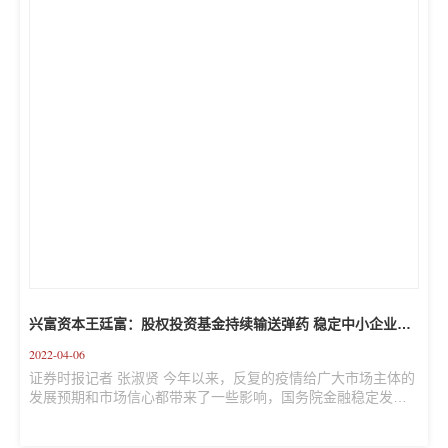
学院EMBA。曾任兴业证券投资银行总部总经理、首批保荐代表
人，带领投资银行团队先后荣膺深圳证券交...
兴富资本王廷富：股权投资基金持续输送弹药 稳定中小企业发
展信心
2022-04-06
证券时报记者 张淑贤 今年以来，反复的疫情给广大市场主体的
发展预期和市场信心都带来了一些影响，国务院金融稳定发展
委员会日前会议指出，要提振市场信心、采取有针对性措施来
稳定市场预期。对此，兴富资本董事长王廷富接受证券时报记