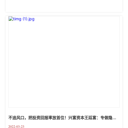
出，要采取有针对性措施稳定预期，稳定资本市场发展。 在广
大市场主体的全生命发展周期中，以创投机构为代表的智力型
资本不仅是企业发展过程中重要的外部“合伙人”，还是在当前特
殊的外部环境下，稳定企业预期、提振企业信心的重要“压舱
石”。多位创投机构人士在接受证券时报记者采访时表示，创业
投资正保持积极的投资意愿和稳健的投资节奏，全力支持代表
中国未来的中小创新企业发展，也呼吁政...
不追风口，把投资回报率放首位！兴富资本王廷富：专做隐形
冠军企业的资本合伙人
2022-03-23