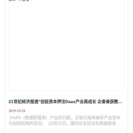
海竞争；国际环境日趋恶劣，中美贸易摩擦长期化，出口面临
巨大压力。由此，中国企业开展全球化布局、向其他发展中国
家进行产业转移的趋势已不可阻挡。而印度作为全球经济增长
最快的国家...
21世纪经济报道"创投资本押注Daas产业高成长 企查查获数亿
元C轮战略融资"
2019-10-24
 DAAS（数据即服务）产业的兴起，正吸引越来越多产业资本
与创投机构的目光。  10月21日，国内企业征信及数据服务的
领军企业企查查完成由万得信息、兴富资本投资的数亿人民币C