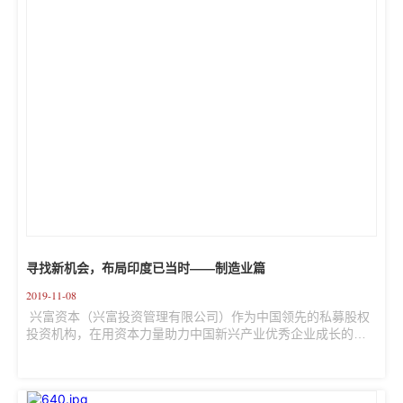
巨大的人口基数带来的...
寻找新机会，布局印度已当时——制造业篇
2019-11-08
 兴富资本（兴富投资管理有限公司）作为中国领先的私募股权
投资机构，在用资本力量助力中国新兴产业优秀企业成长的同
时，也旨在为中国的企业家和投资人寻求全球化的市场商机和
投资机会。  中国经过几十年的高速发展后已进入经济发展新常
态，目前对中国本土企业来说面临着三座大山：中国的老龄
化，使得劳动力成本居高不下；中低端产能过剩，企业陷入红