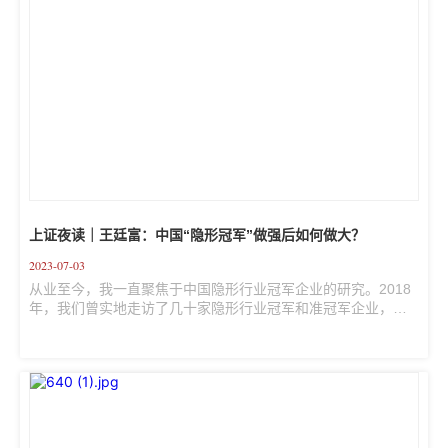
上证夜读｜王廷富：中国“隐形冠军”做强后如何做大？
2023-07-03
从业至今，我一直聚焦于中国隐形行业冠军企业的研究。2018
年，我们曾实地走访了几十家隐形行业冠军和准冠军企业，完
成了《中国隐形冠军白皮书》。如今，兴富资本累计已投资超
过70家企业，这些企业或者已满足隐形行业冠军的特征，或者
是成长中的准隐形行业冠军。在此，我结合最新的投资实践，
分享我们对于“中国隐形冠军做强后如何做大”的理解与思考。 
点击下方原文链接，阅读更多内容。 上证夜读｜王廷富：中国
“隐形冠军”做强后如何做大？