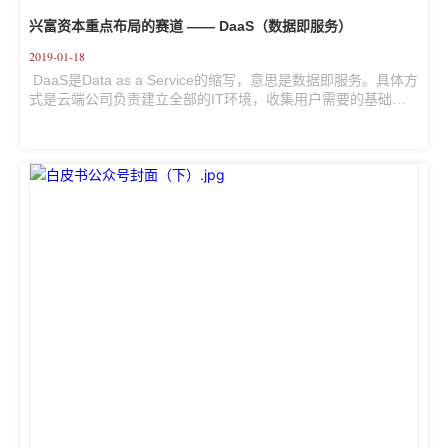
兴富资本重点布局的赛道 —— DaaS（数据即服务）
2019-01-18
 DaaS是Data as a Service的缩写，意思是数据即服务。具体方
式是云端公司负责建立全部的IT环境，收集用户需要的基础数
据并且做数据分析，最后对分析结构或者算法提供编程接口，
让数据成为服务。DaaS是大数据时代的象征，能做DaaS服务
的云端公司需要从数据积累、数据分析和数据交付三方面积累
自身的核心竞争力。  兴富资本自成立以来，一直保持了对企业
软件服务领域的高度关注，对其中的最具成长潜力的DaaS赛道
更是加以重点的研究和布局。目前，兴富资本已投资万得信
息、文华财经、中数智汇等8家该...