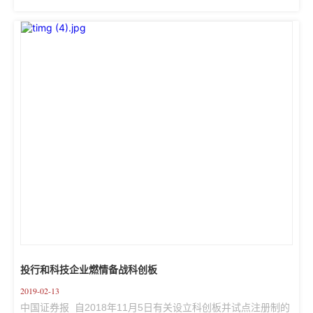
轮战略融资。  据悉，在此轮战略融资完成后，企查查成为企业
征信领域首家估值超过30亿人民币的公司。  企查查创始人兼董
事长陈德强向记者透露，未来三年企业征信市场规模预计超过
500亿元，通过本轮融资，企查查积累了充足的资本储备与技术
研发投入优势，无疑抢占行业发展先机。  兴富资本创始合伙人
王廷富则表示，此次参与投资企查查，也是...
投行和科技企业燃情备战科创板
2019-02-13
中国证券报  自2018年11月5日有关设立科创板并试点注册制的