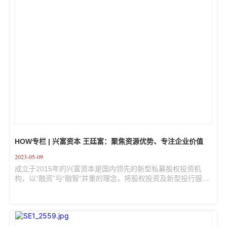
HOW专栏 | 兴富资本 王廷富：聚焦资源优势、专注企业价值
2023-05-09
成立于2015年的兴富资本是国内领先的新型私募股权投资机
构，以“融资”与“融智”并重的理念，将股权投资及新型投行服务
有机融合。目前，兴富资本累积管理规模超过一百亿，已投资
项目70多个，专注发掘并助力中国新兴产业的优秀企业成为“隐
形行业冠军”。 4月，第一财经有幸采访到兴富资本创始人 王廷
富，聊一聊他与兴富及投资的故事。 王廷富  兴富资本创始合
伙人、董事长 复旦大学国际金融学士、复旦大学MBA、长江商