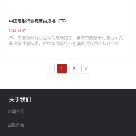
中国隐形行业冠军白皮书（下）
2018-12-27
四、中国隐形行业冠军的成长路径   虽然中国隐形行业冠军具
备许多共同特质，但中国隐形行业冠军的成长路径却各不相
同。从中国隐形行业冠军起步发展时的细分行业状况和市场竞
争情形来看，中国隐形行业冠军有三种不同的成长路径： 4.1 
起步于国外厂商占据绝对领先优势的情形  中国改革开放初期，
不少产业领域，尤其是具有较高技术含量的产业领域，中国本
1
2
土厂商非常薄弱甚至空白，国外先进厂商顺利进入中国市场并
形成了绝对领先优势。中国企业在发挥劳动力成本优势，将劳
动密集型产业发展壮大后，制造业在由产业链下游向中上游转
移...
关于我们
公司介绍
团队介绍