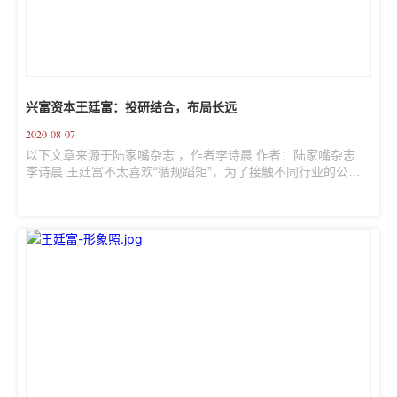
兴富资本王廷富：投研结合，布局长远
2020-08-07
以下文章来源于陆家嘴杂志 ，作者李诗晨 作者：陆家嘴杂志 
李诗晨 王廷富不太喜欢“循规蹈矩”，为了接触不同行业的公
司、认识各种各样的企业家、学习新知识，他在大学毕业后加
入投行。投行工作十八年后，王廷富认为国内投行的很多工作
更像“审计核验师”，他希望能做更有长期价值和更加大开大合的
事情：战略规划、资源整合、产业整合等。于是，2015年，王
廷富离开兴业证券投行部总经理一职，联合一批投行精英和行
业专家成立了兴富资本。这也是他旺盛的好奇心、求知欲与野
心使然。 兴富资本创始合伙人、董事长王廷富 投行人到投...