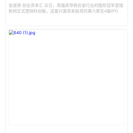
张淑贤 创业资本汇 近日，高强高导铜合金行业的隐形冠军思瑞
新材正式登陆科创板，这是兴富资本投资的第六家在A股IPO的
企业。作为一家专注投资隐形行业冠军的私募股权投资机构，
兴富资本成立6年来投资了近70个项目，基本为细分行业的“隐
形冠军”或“隐形冠军苗子”。 兴富资本为何专注隐形冠军企业投
资？专注哪些领域？不追风口不赌赛道，投资回报如何？近
日，证券时报记者专访了兴富资本董事长王廷富。 王廷富表
示，兴富资本目前管理的资金规模超过70亿元，主要聚焦两个
赛道，分别是以数据服务为核心的数据软件行业以及智能...