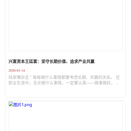
兴富资本王廷富：坚守长期价值、追求产业共赢
2020-01-14
陆家嘴杂志 “ 每每做什么事情都要考虑长期、共赢的关系。 在
职业生涯中，无论做什么事情，一定要认真——做事做好，做
人做好。”兴富资本创始合伙人、董事长王廷富这样对《陆家
嘴》记者概括他的投资心得。 2015年，兴业证券原投资银行总
部总经理王廷富联合一批投行、直投精英和行业专家共同创立
兴富资本。在随后的发展中，这家股权私募基金经历了从创业
起步到专业聚焦的进化。 王廷富拥有20多年投资银行、直接投
资、证券投资方面的从业和管理经验。在他看来，一个优秀的
投资人应该着眼“长期”，以打造股权投资管理“百年老店...