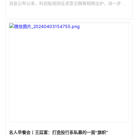
消息公布以来，科创板规则征求意见稿等相继出炉，进一步激
发了创新型公司以及投行、PE/VC等机构的热情。无论是创新
企业还是机构，都在紧锣密鼓地筹划着，只待上市申请的受理
窗口打开。  中国证券报记者了解到，当前创投、券商等机构正
在抓紧研究，根据相关政策调整资源投入，并梳理储备的科创
企业情况；与此同时，科创企业对登陆科创板表现出极大的热
情，辅导备案消息不断传来。业内人士表示，一些进入上市辅
导期的科创企业，在加紧筹备科创板上市申报工作，其中...
名人早餐会丨王廷富：打造投行系私募的一面“旗帜”