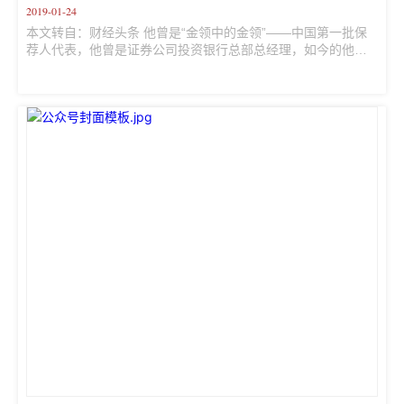
2019-01-24
本文转自：财经头条 他曾是“金领中的金领”——中国第一批保
荐人代表，他曾是证券公司投资银行总部总经理，如今的他加
入私募股权大军有了新的身份，他就是兴富资本董事长兼创始
合伙人王廷富。让我们和王廷富一道戴着投行的“眼镜”来看私募
股权这件事儿。 兴富资本董事长兼创始合伙人王廷富 厚 积薄 
发做优秀“长跑者” 财经早餐 ：兴富资本成立仅一年，资金管理
规模就近20亿元，投资了20多个优质项目，并荣获投中集团
2015年年度新锐PE基金和2015年本土PE前50强。请问你们是
如何发掘优质项目的？ 王廷富 ：我...