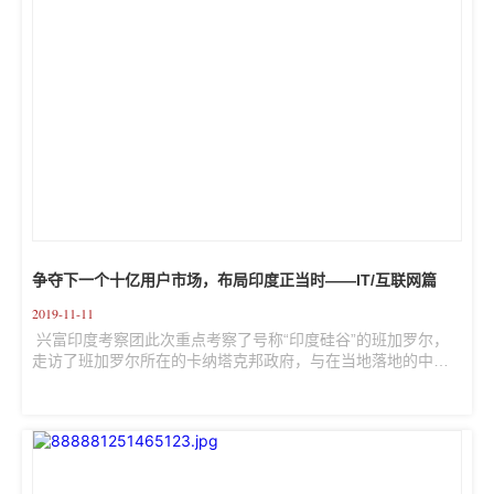
争夺下一个十亿用户市场，布局印度正当时——IT/互联网篇
2019-11-11
 兴富印度考察团此次重点考察了号称“印度硅谷”的班加罗尔，
走访了班加罗尔所在的卡纳塔克邦政府，与在当地落地的中国
知名IT企业中软国际、前华为印度公司高管创立的明星金融科
技公司“CreditBee”、华人初创金融科技公司“Hi Finance”“等三
家IT/互联网企业进行了广泛坦诚的交流。因此，我们得以从印
度当地政府的监管思维、国内成熟IT企业的印度业务拓展以及
印度本土初创企业的机遇与挑战等多个维度一窥印度这片IT互
联网热土。  下面，我们总结一下这次访问的见识与感悟。 01 