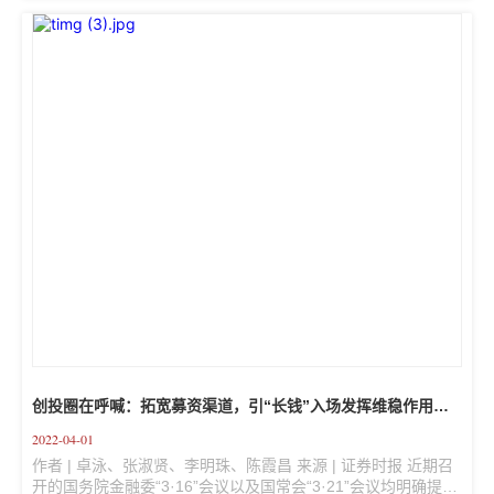
者采访时表示，创业投资在稳定中小企业发展信心方面的支持
作用主要体现在两个方面，一是为中小企业提供高效直接融资
渠道，降低企业融资成本，创业投资基金作为直接融资工具，
有效汇集社会资本进入创投领域，满足中小企业在当前市场环
境下的低成本融资需求；二是创业投资基金作为中小企业经营
的参与者，...
创投圈在呼喊：拓宽募资渠道，引“长钱”入场发挥维稳作用，
全力支持中小企发展！
2022-04-01
作者 | 卓泳、张淑贤、李明珠、陈霞昌 来源 | 证券时报 近期召
开的国务院金融委“3·16”会议以及国常会“3·21”会议均明确提