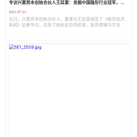
专访兴富资本创始合伙人王廷富：发掘中国隐形行业冠军，企
业从做强到做大需转变经营模式
2021-07-23
近日，兴富资本创始合伙人、董事长王廷富接受了《每日经济
新闻》记者专访，谈及了如此定位的初衷、投资逻辑与方法
论。 每日经济新闻 姚亚楠  近日，兴富四期基金“苏州中新兴富
数智创业投资合伙企业（有限合伙）”完成最终关闭，认缴规模
为15亿元，至此，兴富资本累计管理资金规模近七十亿元。  不
同于有些PE/VC热衷于谈论热门产业、竞逐风口赛道，兴富资
本希望发掘隐形行业里的冠军企业，做好它们的资本合伙人。
近日，兴富资本创始合伙人、董事长王廷富接受了《每日经济
新闻》记者专访，谈及了如此定位的初衷、投资逻辑与方...