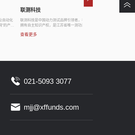
联测科技
英特模
化
联测科技是中国动力测试品牌引领者，在测功器行业
英特模是国内汽车研
产品
拥有自主知识产权，是江苏省唯一测功器工程研究中
于为汽车领域提供专
心和测功器国家行业标准起草单位之一，是汽车（包
试设备及技术咨询。
查看更多
查看更多
电
括新能源汽车）、航空、海洋、船舶、军工、铁路、
特、通用等众多国内
造
工程机械、农机等核心动力部件测试设备研发、生产
供产品和服务。
挂
的专业厂家。具备发动机试验室成套设计、建设的能
力，针对客户需要发展了多样的测试产品或测试服
务。2021年5月于上海证券交易所科创板挂牌上市。
021-5093 3077
mjj@xffunds.com