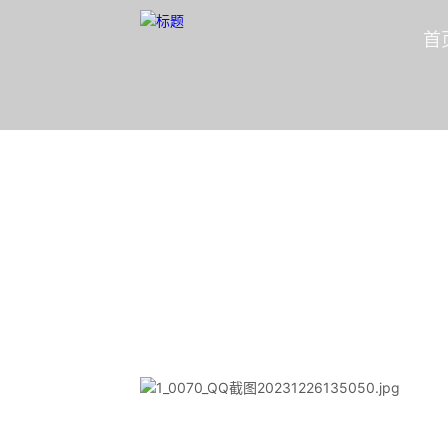
首
投资组合
隐形冠军资本合伙人
首页
/
投资组合
/
数字技术
/
文华财经