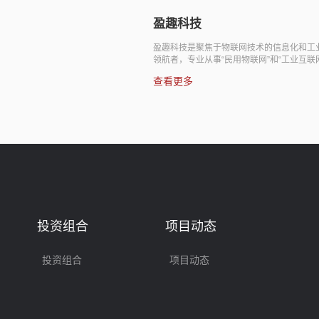
盈趣科技
盈趣科技是聚焦于物联网技术的信息化和工业自动
领航者，专业从事“民用物联网”和“工业互联网”的
与服务。公司以“UMS系统+工业机器人”为核心技
查看更多
术，生产及销售控制器、电子烟、智能家居、车载
子等所需的各种电子智能控制产品，并提供智能制
整体解决方案服务。2018年1月于深圳证券交易所
牌上市。
投资组合
项目动态
投资组合
项目动态