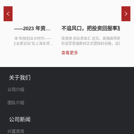
率放首位！
兴富资本天使基金正式成立，首期
专访兴
隐形冠军企
投资落子芙索特、科弘新材
发掘中
导铜合金行业的隐
近日，兴富资本天使基金“上海兴富雏鹰私募投资基
近日，兴
强到做
这是兴富资本投
金合伙企业（有限合伙）”正式成立。 作为持续专
《每日经
为一家专注投资隐
注数字智能领域的隐形冠军资本合伙人，兴富资本
衷、投资逻
查看更多
查看更
兴富资本成立6
已累计投资超过70个项目，累计管理规模已超过
日，兴富
分行业的“隐形冠
100亿元。为进一步深耕数字智能投资赛道，响应
企业（有
为何专注隐形冠军
国家“投早、投小、投科技”的号召，兴富资本正式
元，至此
口不赌赛道，投
成立第一支天使基金。兴富天使基金将延续兴富资
元。 不同于有些PE/VC热衷于谈论热门产业、竞逐
专访了兴富资本
本专注的数字智能投资赛道，但不同于以往专注于
风口赛道
关于我们
资本目前管理的
成长期阶段的一、二、三、四期主基金，兴富天使
业，做好
个赛道，分别是
基金将聚焦初创科技型企业，通过支持初创企业的
合伙人、
公司介绍
智能...
早期发展，推动初创企业实现从0.1到1的成长，并
者专访，
与兴...
团队介绍
公司新闻
兴富资讯