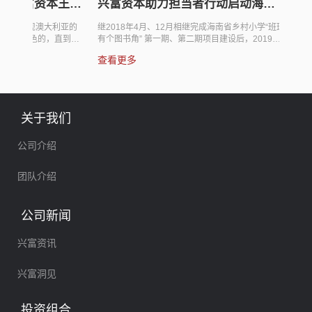
力“担当者
寻找新机会，布局印度已当时——
兴富资本
乡村小学
制造业篇
业家论
小学“班班有个
兴富资本（兴富投资管理有限公司）作为中国领先
在初雪纷飞
项目建设
12月份，兴富
的私募股权投资机构，在用资本力量助力中国新兴
会和企业家论
者行动”，完
产业优秀企业成长的同时，也旨在为中国的企业家
在苏州金鸡
查看更多
查看更多
图书角”第二期
和投资人寻求全球化的市场商机和投资机会。 中国
基金投资人
64个班级建
经过几十年的高速发展后已进入经济发展新常态，
齐聚一堂，
供优质图书。本
目前对中国本土企业来说面临着三座大山：中国的
运营之道。
资本捐赠10万
老龄化，使得劳动力成本居高不下；中低端产能过
会，首先由
 担当者行动
剩，企业陷入红海竞争；国际环境日趋恶劣，中美
主基金的运
关于我们
织，坚持“真
贸易摩擦长期化，出口面临巨大压力。由此，中国
小龙、卿晨
“让每个乡村
企业开展全球化布局、向其他发展中国家进行产业
资本在TM
公司介绍
转移的趋势已不可阻挡。而印度作为全球经济增长
业、医疗健
最快的国家...
已...
团队介绍
公司新闻
兴富资讯
兴富洞见
投资组合